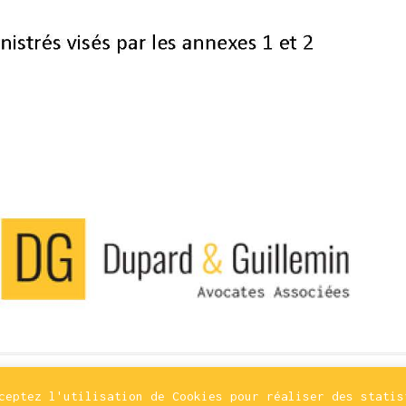
©
Bloody Mary
cceptez l'utilisation de Cookies pour réaliser des stati